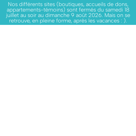
Nos différents sites (boutiques, accueils de dons,
appartements-témoins) sont fermés du samedi 18
juillet au soir au dimanche 9 août 2026. Mais on se
retrouve, en pleine forme, après les vacances : ).