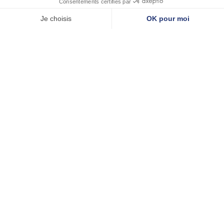
accompagnement personnalisé pour favoriser
la reconstruction personnelle et la
resocialisation.
Valorisation des compétences et des talents
: encouragement à l’initiative et à la prise de
responsabilités pour développer l’estime de
soi.
Emmaüs Défi travail au côté de
Convergence
pour
renforcer l’accompagnement sur les champs de
l’emploi mais aussi de la santé et du logement.