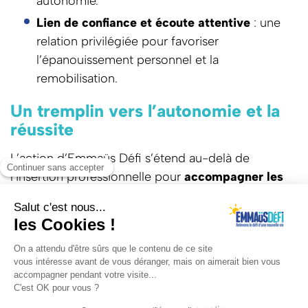
autonomie.
Lien de confiance et écoute attentive
: une
relation privilégiée pour favoriser
l’épanouissement personnel et la
remobilisation.
Un tremplin vers l’autonomie et la
réussite
L’action d’Emmaüs Défi s’étend au-delà de
l’insertion professionnelle pour
accompagner les
personnes vers une vie autonome et
épanouissante
:
Accès au logement et à la santé
: des
partenariats pour faciliter l’accès aux droits et
aux services essentiels.
Considération
: une écoute attentive et un