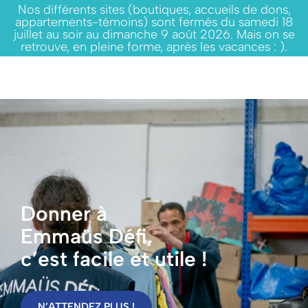
Nos différents sites (boutiques, accueils de dons,
appartements-témoins) sont fermés du samedi 18
juillet au soir au dimanche 9 août 2026. Mais on se
retrouve, en pleine forme, après les vacances : ).
Donner à
Emmaüs Défi,
c’est facile et utile !
N’ATTENDEZ PLUS !