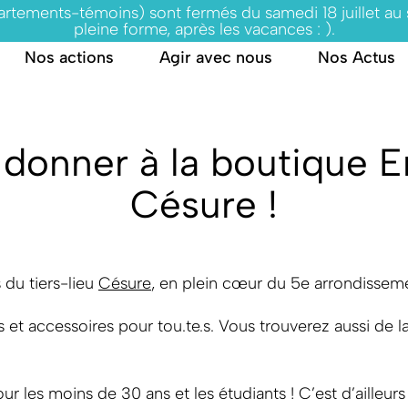
partements-témoins) sont fermés du samedi 18 juillet au
pleine forme, après les vacances : ).
Nos actions
Agir avec nous
Nos Actus
t donner à la boutiqu
Césure !
du tiers-lieu
Césure
, en plein cœur du 5e arrondisseme
t accessoires pour tou.te.s. Vous trouverez aussi de la v
 les moins de 30 ans et les étudiants ! C’est d’ailleurs