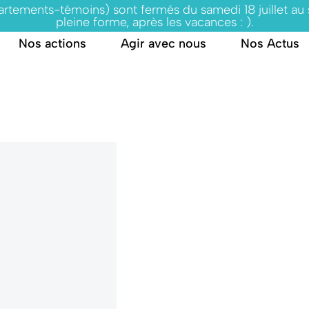
partements-témoins) sont fermés du samedi 18 juillet au
pleine forme, après les vacances : ).
Nos actions
Agir avec nous
Nos Actus