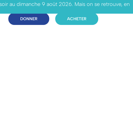
 soir au dimanche 9 août 2026. Mais on se retrouve, en
DONNER
ACHETER