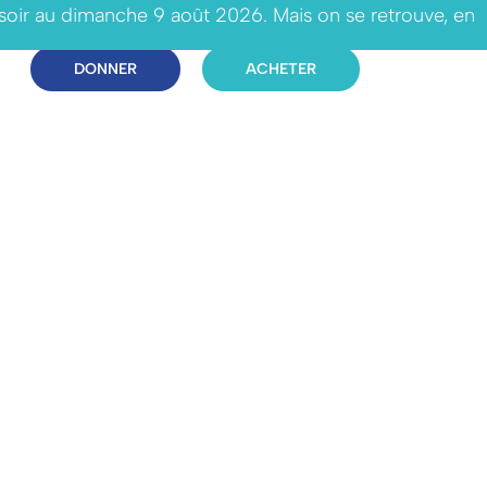
 soir au dimanche 9 août 2026. Mais on se retrouve, en
DONNER
ACHETER