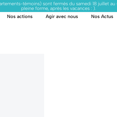
partements-témoins) sont fermés du samedi 18 juillet au
pleine forme, après les vacances : ).
Nos actions
Agir avec nous
Nos Actus