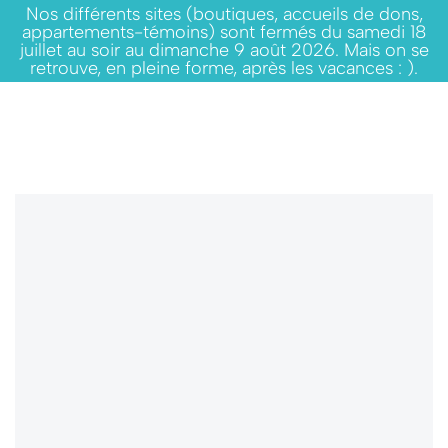
Nos différents sites (boutiques, accueils de dons,
appartements-témoins) sont fermés du samedi 18
juillet au soir au dimanche 9 août 2026. Mais on se
retrouve, en pleine forme, après les vacances : ).