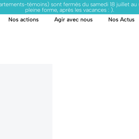
partements-témoins) sont fermés du samedi 18 juillet au
pleine forme, après les vacances : ).
Nos actions
Agir avec nous
Nos Actus