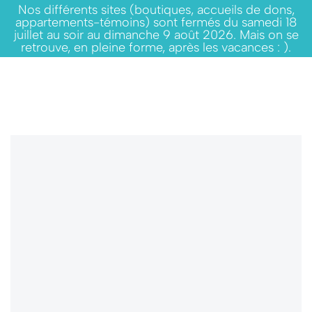
Nos différents sites (boutiques, accueils de dons,
appartements-témoins) sont fermés du samedi 18
juillet au soir au dimanche 9 août 2026. Mais on se
retrouve, en pleine forme, après les vacances : ).