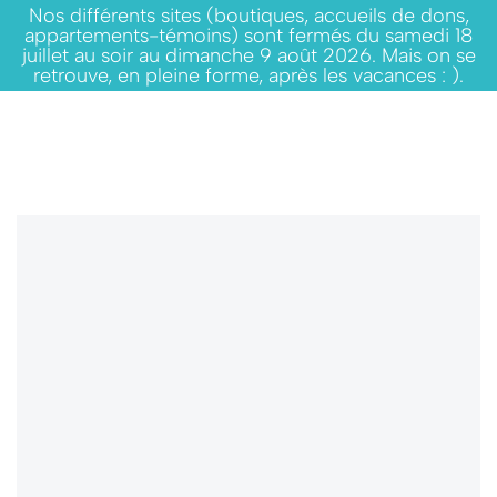
Nos différents sites (boutiques, accueils de dons,
appartements-témoins) sont fermés du samedi 18
juillet au soir au dimanche 9 août 2026. Mais on se
retrouve, en pleine forme, après les vacances : ).