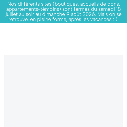
Nos différents sites (boutiques, accueils de dons,
appartements-témoins) sont fermés du samedi 18
juillet au soir au dimanche 9 août 2026. Mais on se
retrouve, en pleine forme, après les vacances : ).