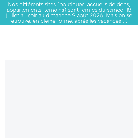
Nos différents sites (boutiques, accueils de dons,
appartements-témoins) sont fermés du samedi 18
juillet au soir au dimanche 9 août 2026. Mais on se
retrouve, en pleine forme, après les vacances : ).