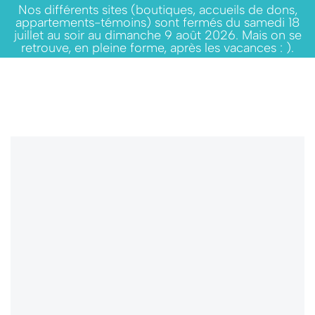
Nos différents sites (boutiques, accueils de dons,
appartements-témoins) sont fermés du samedi 18
juillet au soir au dimanche 9 août 2026. Mais on se
retrouve, en pleine forme, après les vacances : ).