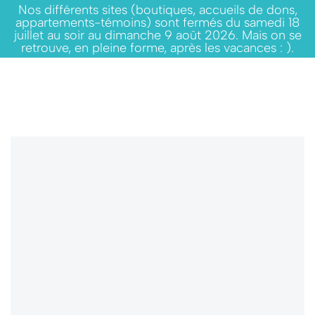
Nos différents sites (boutiques, accueils de dons,
appartements-témoins) sont fermés du samedi 18
juillet au soir au dimanche 9 août 2026. Mais on se
retrouve, en pleine forme, après les vacances : ).