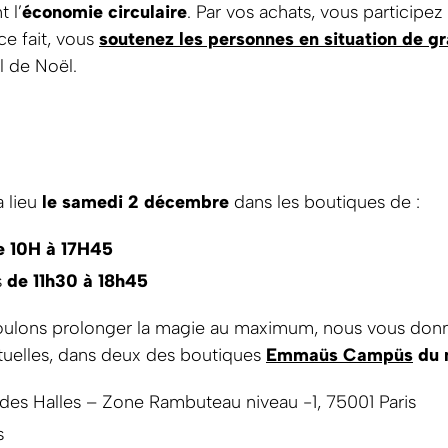
 l’
économie circulaire
. Par vos achats, vous participe
ce fait, vous
soutenez les personnes en situation de g
el de Noël.
a lieu
le samedi 2 décembre
dans les boutiques de :
e 10H à 17H45
s
de 11h30 à 18h45
oulons prolonger la magie au maximum, nous vous do
ituelles, dans deux des boutiques
Emmaüs Campüs
du 
des Halles – Zone Rambuteau niveau -1, 75001 Paris
s