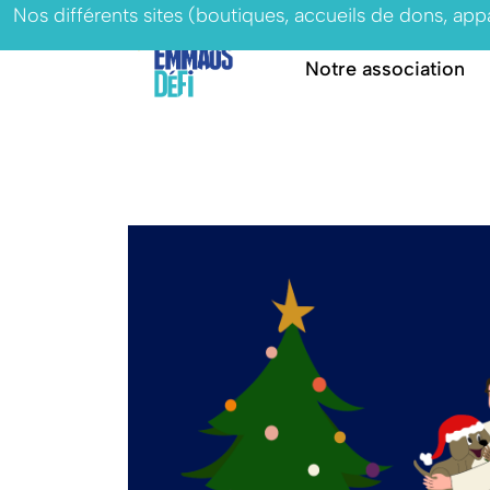
Nos différents sites (boutiques, accueils de dons, ap
Notre association