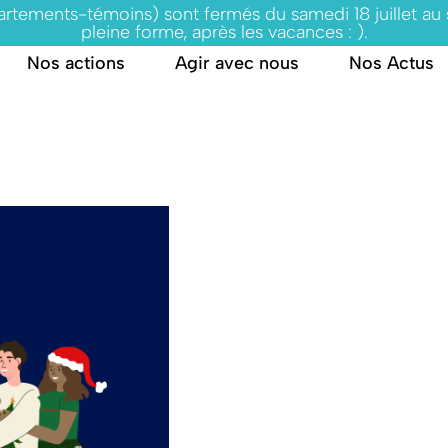
partements-témoins) sont fermés du samedi 18 juillet au
pleine forme, après les vacances : ).
Nos actions
Agir avec nous
Nos Actus