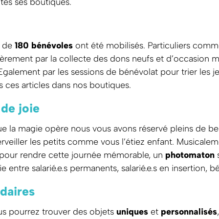
tes ses boutiques.
s de
180 bénévoles
ont été mobilisés. Particuliers comm
èrement par la collecte des dons neufs et d’occasion mi
 Egalement par les sessions de bénévolat pour trier les je
s ces articles dans nos boutiques.
de joie
 la magie opère nous vous avons réservé pleins de bell
veiller les petits comme vous l’étiez enfant. Musicale
 pour rendre cette journée mémorable, un
photomaton
s
ntre salarié.e.s permanents, salarié.e.s en insertion, bén
idaires
us pourrez trouver des objets
uniques
et
personnalisés