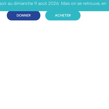
 soir au dimanche 9 août 2026. Mais on se retrouve, en
DONNER
ACHETER