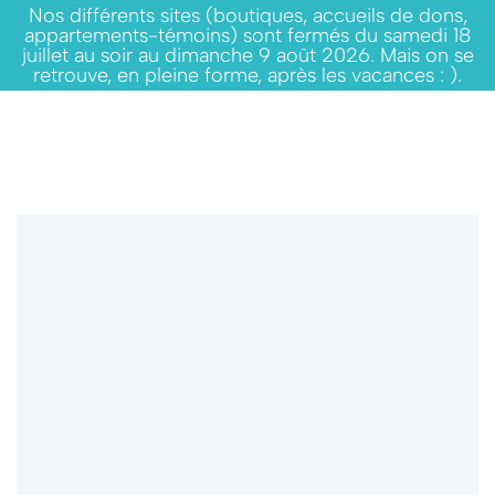
Nos différents sites (boutiques, accueils de dons,
appartements-témoins) sont fermés du samedi 18
juillet au soir au dimanche 9 août 2026. Mais on se
retrouve, en pleine forme, après les vacances : ).