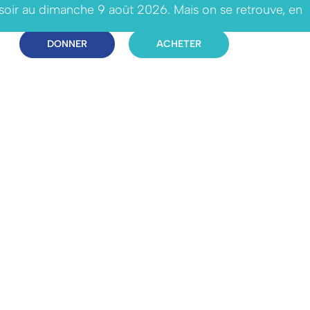
 soir au dimanche 9 août 2026. Mais on se retrouve, en
DONNER
ACHETER