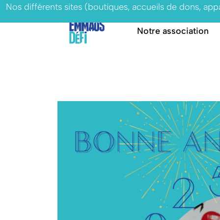
Nos différents sites (boutiques, accueils de dons, ap
Notre association