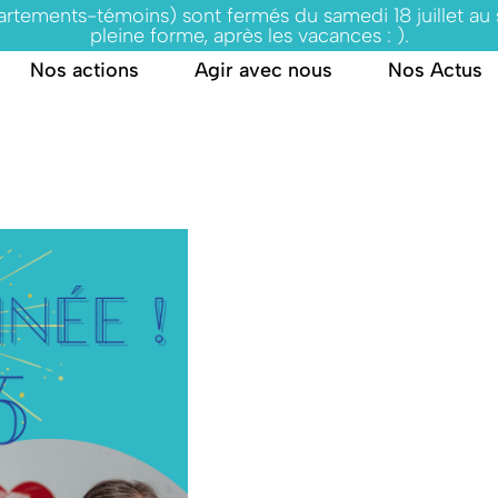
partements-témoins) sont fermés du samedi 18 juillet au
pleine forme, après les vacances : ).
Nos actions
Agir avec nous
Nos Actus