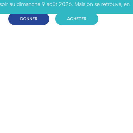
 soir au dimanche 9 août 2026. Mais on se retrouve, en
DONNER
ACHETER