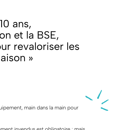
10 ans,
on et la BSE,
r revaloriser les
aison »
Équipement, main dans la main pour
pement invendus est obligatoire : mais