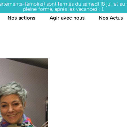
partements-témoins) sont fermés du samedi 18 juillet au
pleine forme, après les vacances : ).
Nos actions
Agir avec nous
Nos Actus