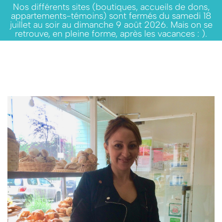
Nos différents sites (boutiques, accueils de dons,
appartements-témoins) sont fermés du samedi 18
juillet au soir au dimanche 9 août 2026. Mais on se
retrouve, en pleine forme, après les vacances : ).