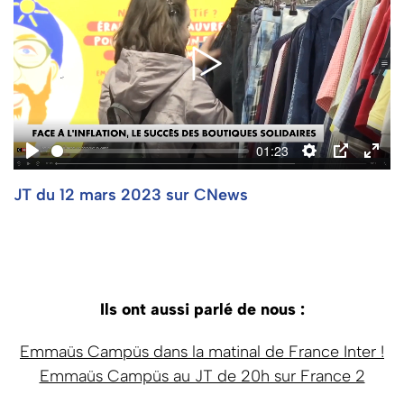
01:23
Play
Settings
PIP
Ente
JT du 12 mars 2023 sur CNews
full
Ils ont aussi parlé de nous :
Emmaüs Campüs dans la matinal de France Inter !
Emmaüs Campüs au JT de 20h sur France 2