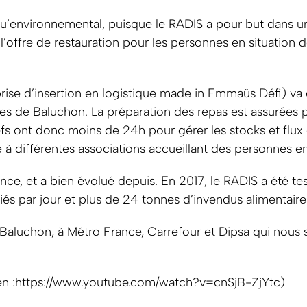
u’environnemental, puisque le RADIS a pour but dans un
l’offre de restauration pour les personnes en situation 
prise d’insertion en logistique made in Emmaüs Défi) va 
sines de Baluchon. La préparation des repas est assurées 
efs ont donc moins de 24h pour gérer les stocks et flux d
e à différentes associations accueillant des personnes en
ce, et a bien évolué depuis. En 2017, le RADIS a été test
és par jour et plus de 24 tonnes d’invendus alimentaire
Baluchon, à Métro France, Carrefour et Dipsa qui nous 
en :https://www.youtube.com/watch?v=cnSjB-ZjYtc)