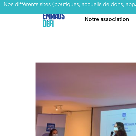
Nos différents sites (boutiques, accueils de dons, ap
Notre association