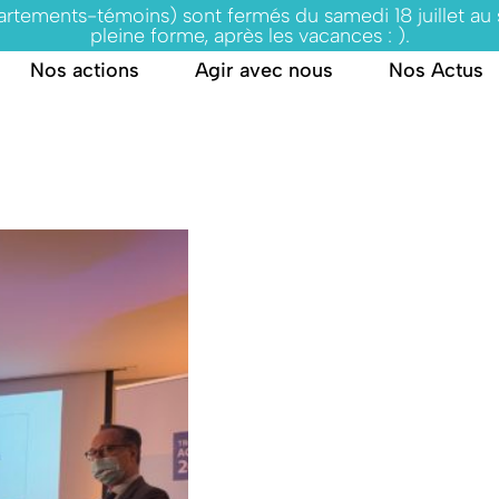
partements-témoins) sont fermés du samedi 18 juillet au
pleine forme, après les vacances : ).
Nos actions
Agir avec nous
Nos Actus