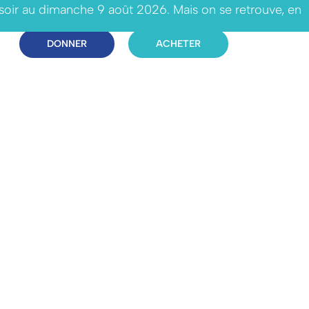
 soir au dimanche 9 août 2026. Mais on se retrouve, en
DONNER
ACHETER