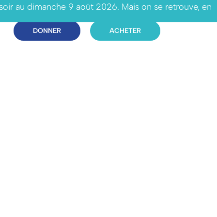
 soir au dimanche 9 août 2026. Mais on se retrouve, en
DONNER
ACHETER