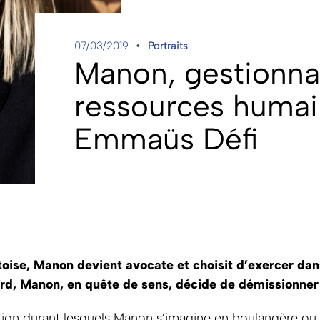
07/03/2019
Portraits
Manon, gestionna
ressources humai
Emmaüs Défi
oise, Manon devient avocate et choisit d’exercer dans
ard, Manon, en quête de sens, décide de démissionner
xion durant lesquels Manon s’imagine en boulangère ou 