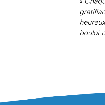
«
Chaque
gratifia
heureux 
boulot 