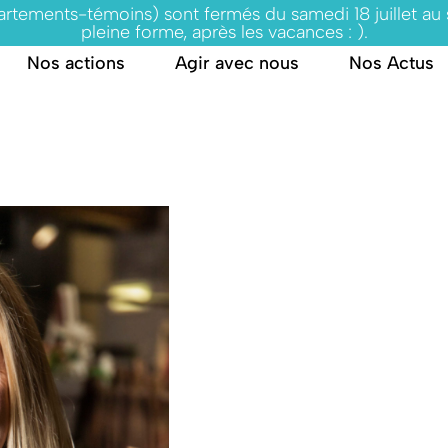
partements-témoins) sont fermés du samedi 18 juillet au
pleine forme, après les vacances : ).
Nos actions
Agir avec nous
Nos Actus