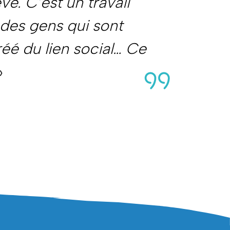
e. C’est un travail
r des gens qui sont
réé du lien social… Ce
»