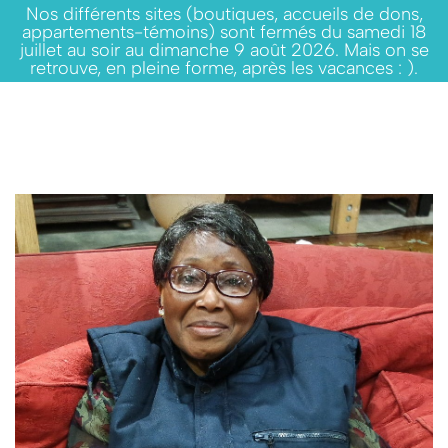
Nos différents sites (boutiques, accueils de dons,
appartements-témoins) sont fermés du samedi 18
juillet au soir au dimanche 9 août 2026. Mais on se
retrouve, en pleine forme, après les vacances : ).