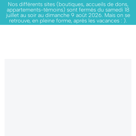
Nos différents sites (boutiques, accueils de dons,
appartements-témoins) sont fermés du samedi 18
juillet au soir au dimanche 9 août 2026. Mais on se
retrouve, en pleine forme, après les vacances : ).