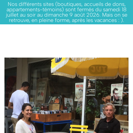
Nos différents sites (boutiques, accueils de dons,
appartements-témoins) sont fermés du samedi 18
juillet au soir au dimanche 9 août 2026. Mais on se
retrouve, en pleine forme, après les vacances : ).