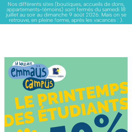
Nos différents sites (boutiques, accueils de dons,
appartements-témoins) sont fermés du samedi 18
juillet au soir au dimanche 9 août 2026. Mais on se
retrouve, en pleine forme, après les vacances : ).