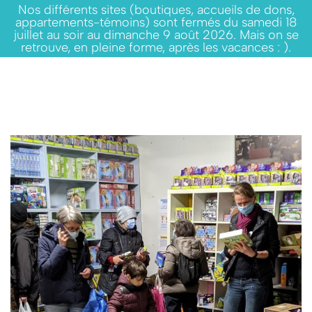
Nos différents sites (boutiques, accueils de dons,
appartements-témoins) sont fermés du samedi 18
juillet au soir au dimanche 9 août 2026. Mais on se
retrouve, en pleine forme, après les vacances : ).