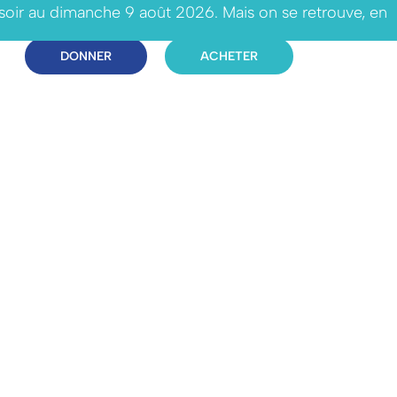
 soir au dimanche 9 août 2026. Mais on se retrouve, en
DONNER
ACHETER