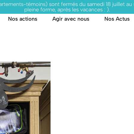
partements-témoins) sont fermés du samedi 18 juillet au
pleine forme, après les vacances : ).
Nos actions
Agir avec nous
Nos Actus