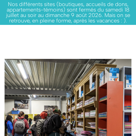
Nos différents sites (boutiques, accueils de dons,
appartements-témoins) sont fermés du samedi 18
juillet au soir au dimanche 9 août 2026. Mais on se
retrouve, en pleine forme, après les vacances : ).